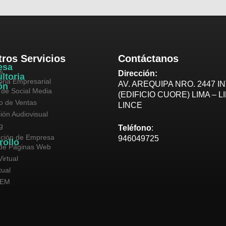
ros Servicios
Contáctanos
esa
s
Dirección:
ltoria
oria Empresarial
AV. AREQUIPA NRO. 2447 IN
ón
 de Social Media
(EDIFICIO CUORE) LIMA – L
vo de Ventas
LINCE
ión Audiovisual
g
Teléfono
:
ución de Empresa
946049725
rollo
de Páginas Web
irtual
tual
SEM