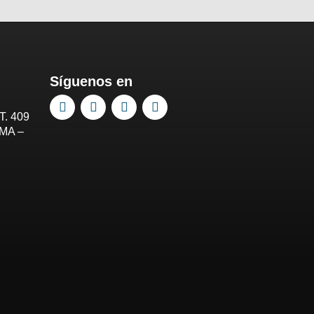
Síguenos en
T. 409
IMA –