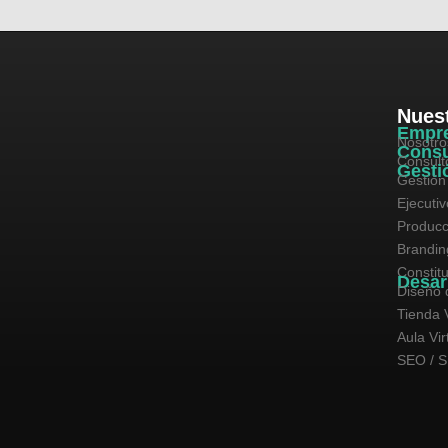
Nuest
Empr
Nosotro
Consu
Consult
Gesti
Gestión
Ejecuti
Producc
Brandin
Constit
Desar
Diseño 
Tienda V
Aula Vir
SEO / 