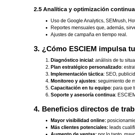
2.5 Analítica y optimización continua
Uso de Google Analytics, SEMrush, Hot
Reportes mensuales que, además, sirve
Ajustes de campaña en tiempo real.
3. ¿Cómo ESCIEM impulsa tu
Diagnóstico inicial
: análisis de tu situ
Plan estratégico personalizado
: estr
Implementación táctica
: SEO, publici
Monitoreo y ajustes
: seguimiento de m
Capacitación en tu equipo
: para que 
Soporte y asesoría continua
: ESCIEM
4. Beneficios directos de tr
Mayor visibilidad online:
posicionamie
Más clientes potenciales:
leads cuali
Aumento de ventas:
por lo tanto, mayo