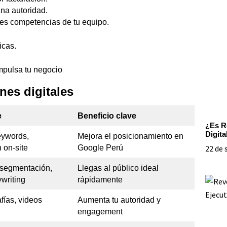
na autoridad.
ces competencias de tu equipo.
icas.
nes digitales
e
Beneficio clave
¿Es R
Digita
eywords,
Mejora el posicionamiento en
 on‑site
Google Perú
22 de 
segmentación,
Llegas al público ideal
writing
rápidamente
afías, videos
Aumenta tu autoridad y
engagement