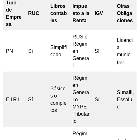
Tipo
Libros
Impue
Otras
de
RUC
contab
sto a la
IGV
Obliga
Empre
les
Renta
ciones
sa
RUS o
Licenci
Régim
Simplifi
a
PN
Sí
en
Sí
cado
munici
Genera
pal
l
Régim
en
Básico
Genera
Sunafil,
s o
E.I.R.L.
Sí
l o
Sí
Essalu
comple
MYPE
d
tos
Tributar
io
Régim