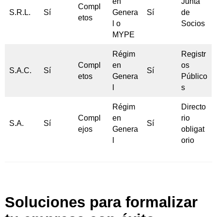
en
Junta
Compl
S.R.L.
Sí
Genera
Sí
de
etos
l o
Socios
MYPE
Régim
Registr
Compl
en
os
S.A.C.
Sí
Sí
etos
Genera
Público
l
s
Régim
Directo
Compl
en
rio
S.A.
Sí
Sí
ejos
Genera
obligat
l
orio
Soluciones para formalizar