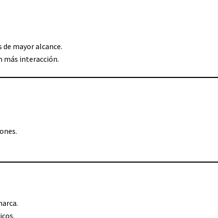
as de mayor alcance.
n más interacción.
ones.
marca.
icos.