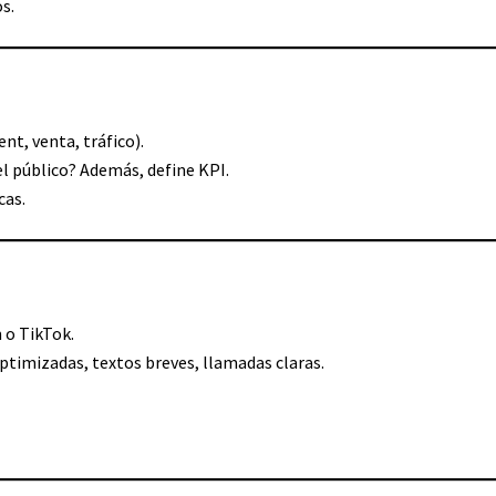
s.
nt, venta, tráfico).
del público? Además, define KPI.
cas.
 o TikTok.
ptimizadas, textos breves, llamadas claras.