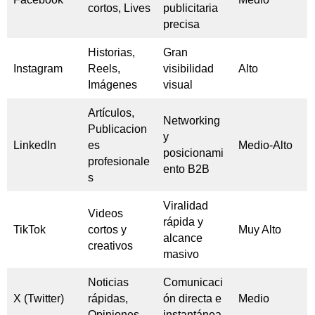
cortos, Lives
publicitaria
precisa
Historias,
Gran
Instagram
Reels,
visibilidad
Alto
Imágenes
visual
Artículos,
Networking
Publicacion
y
LinkedIn
es
Medio-Alto
posicionami
profesionale
ento B2B
s
Viralidad
Videos
rápida y
TikTok
cortos y
Muy Alto
alcance
creativos
masivo
Noticias
Comunicaci
X (Twitter)
rápidas,
ón directa e
Medio
Opiniones
instantánea