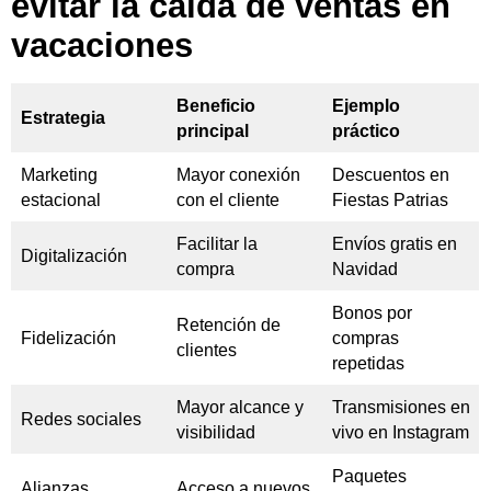
evitar la caída de ventas en
vacaciones
Beneficio
Ejemplo
Estrategia
principal
práctico
Marketing
Mayor conexión
Descuentos en
estacional
con el cliente
Fiestas Patrias
Facilitar la
Envíos gratis en
Digitalización
compra
Navidad
Bonos por
Retención de
Fidelización
compras
clientes
repetidas
Mayor alcance y
Transmisiones en
Redes sociales
visibilidad
vivo en Instagram
Paquetes
Alianzas
Acceso a nuevos