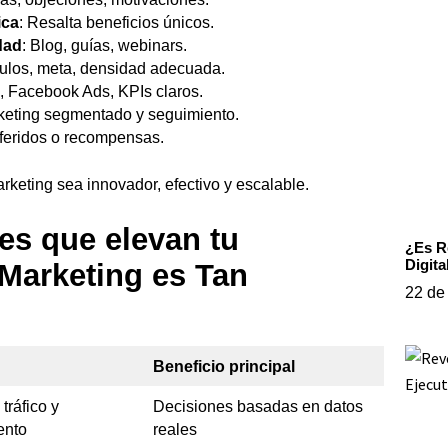
ica
: Resalta beneficios únicos.
dad
: Blog, guías, webinars.
ítulos, meta, densidad adecuada.
, Facebook Ads, KPIs claros.
keting segmentado y seguimiento.
feridos o recompensas.
rketing sea innovador, efectivo y escalable.
les que elevan tu
¿Es R
Digita
 Marketing es Tan
22 de
Beneficio principal
tráfico y
Decisiones basadas en datos
ento
reales