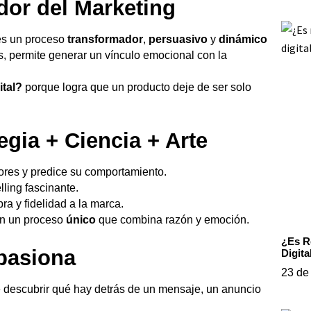
dor del Marketing
 es un proceso
transformador
,
persuasivo
y
dinámico
, permite generar un vínculo emocional con la
ital?
porque logra que un producto deje de ser solo
egia + Ciencia + Arte
ores y predice su comportamiento.
ling fascinante.
ra y fidelidad a la marca.
 en un proceso
único
que combina razón y emoción.
¿Es R
apasiona
Digita
23 de
e descubrir qué hay detrás de un mensaje, un anuncio