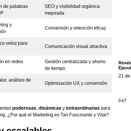
ón de palabras
SEO y visibilidad orgánica
RP
mejorada
ting y
Conversión y retención eficaz
ión
co veloz para
Comunicación visual atractiva
n en redes
Gestión centralizada y ahorro
Revel
Ejecu
de tiempo
21 de
or, análisis de
Optimización UX y conversión
ientas
poderosas
,
dinámicas
y
extraordinarias
para
ing. ¿Por qué el Marketing es Tan Fascinante y Vital?
y escalables