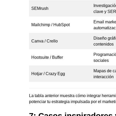
Investigaci
SEMrush
clave y SE
Email marke
Mailchimp / HubSpot
automatizac
Diseño gráfi
Canva / Crello
contenidos
Programació
Hootsuite / Buffer
sociales
Mapas de cal
Hotjar / Crazy Egg
interacción
La tabla anterior muestra cómo integrar herram
potenciar tu estrategia impulsada por el market
7: Casos inspiradores 