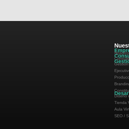
Nuest
Empr
Nosotro
Consu
Consult
Gesti
Gestión
Ejecuti
Producc
Brandin
Constit
Desar
Diseño 
Tienda V
Aula Vir
SEO / 