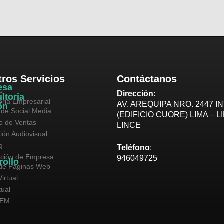
ros Servicios
Contáctanos
esa
s
Dirección:
ltoria
oria Empresarial
AV. AREQUIPA NRO. 2447 IN
ón
 de Social Media
(EDIFICIO CUORE) LIMA – L
vo de Ventas
LINCE
ión Audiovisual
g
Teléfono
:
ución de Empresa
946049725
rollo
de Páginas Web
irtual
tual
SEM