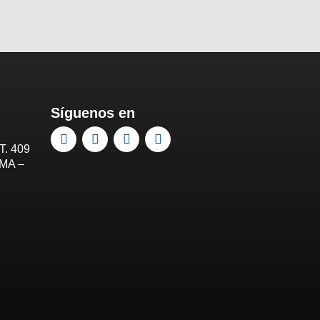
Síguenos en
T. 409
IMA –