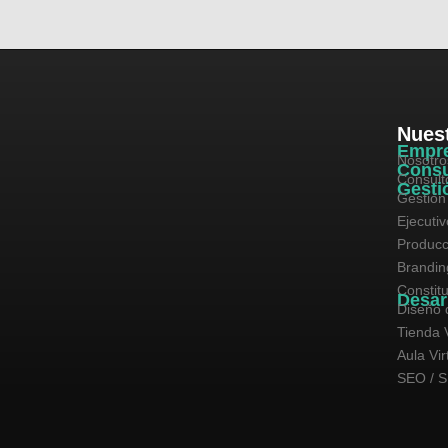
Nuest
Empr
Nosotro
Consu
Consult
Gesti
Gestión
Ejecuti
Producc
Brandin
Constit
Desar
Diseño 
Tienda V
Aula Vir
SEO / 