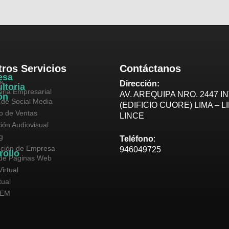
ros Servicios
Contáctanos
esa
s
Dirección:
ltoria
oria Empresarial
AV. AREQUIPA NRO. 2447 IN
ón
 de Social Media
(EDIFICIO CUORE) LIMA – L
vo de Ventas
LINCE
ión Audiovisual
g
Teléfono
:
ución de Empresa
946049725
rollo
de Páginas Web
irtual
tual
SEM