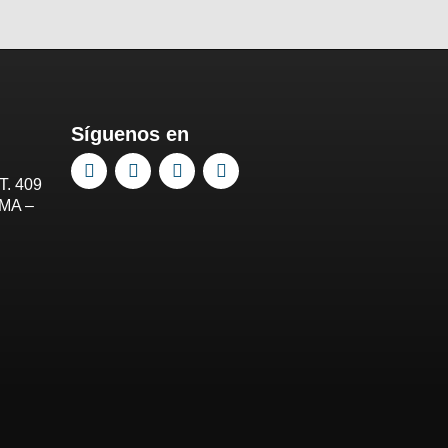
Síguenos en
T. 409
IMA –