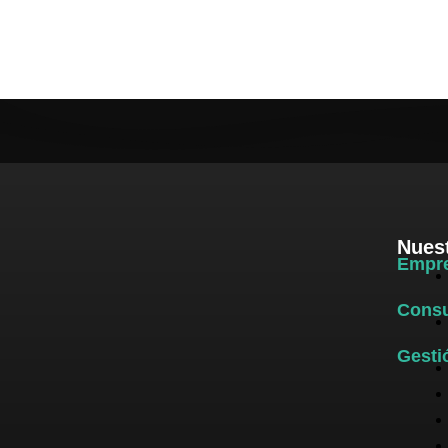
Nuest
Empr
Consu
Gesti