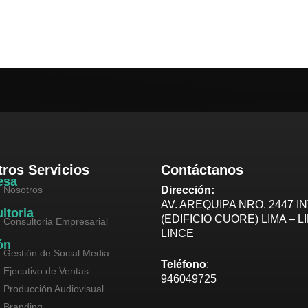
ros Servicios
Contáctanos
esa
Nosotros
Dirección:
AV. AREQUIPA NRO. 2447 IN
ltoria
(EDIFICIO CUORE) LIMA – L
Consultoria Empresarial
LINCE
ón
Gestión de Social Media
Teléfono
:
Ejecutivo de Ventas
946049725
Producción Audiovisual
Branding