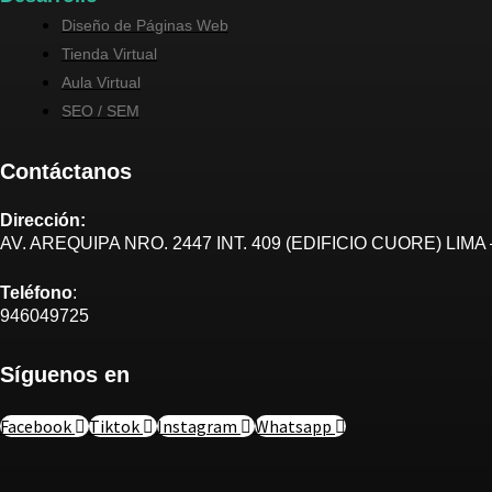
Diseño de Páginas Web
Tienda Virtual
Aula Virtual
SEO / SEM
Contáctanos
Dirección:
AV. AREQUIPA NRO. 2447 INT. 409 (EDIFICIO CUORE) LIMA 
Teléfono
:
946049725
Síguenos en
Facebook
Tiktok
Instagram
Whatsapp