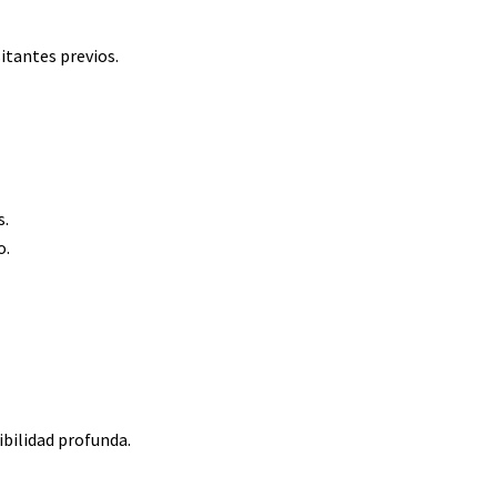
itantes previos.
s.
o.
ibilidad profunda.