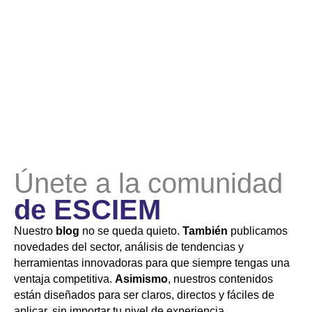
NUESTRO BLOG
En un entorno tan competitivo, contar con información confiable y
actualizada es esencial.
Por lo tanto
, en nuestro
blog
encontrarás
guías paso a paso, tutoriales y casos de éxito que te ayudarán a
optimizar tu presencia online.
Así que
, si buscas aprender sobre
SEO, redes sociales, publicidad digital o diseño web, este es el
lugar perfecto para ti.
Únete a la comunidad
de ESCIEM
Nuestro
blog
no se queda quieto.
También
publicamos
novedades del sector, análisis de tendencias y
herramientas innovadoras para que siempre tengas una
ventaja competitiva.
Asimismo
, nuestros contenidos
están diseñados para ser claros, directos y fáciles de
aplicar, sin importar tu nivel de experiencia.