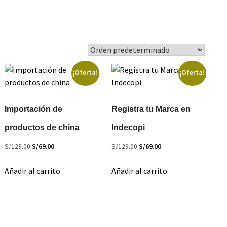
¡Oferta!
¡Oferta!
Importación de
Registra tu Marca en
productos de china
Indecopi
El
El
El
El
S/
129.00
S/
69.00
S/
129.00
S/
69.00
precio
precio
precio
precio
Añadir al carrito
Añadir al carrito
original
actual
original
actual
era:
es:
era:
es:
S/129.00.
S/69.00.
S/129.00.
S/69.00.