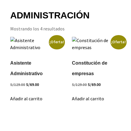
ADMINISTRACIÓN
Mostrando los 4 resultados
¡Oferta!
¡Oferta!
Asistente
Constitución de
Administrativo
empresas
El
El
El
El
S/
129.00
S/
69.00
S/
129.00
S/
69.00
precio
precio
precio
precio
Añadir al carrito
Añadir al carrito
original
actual
original
actual
era:
es:
era:
es:
S/129.00.
S/69.00.
S/129.00.
S/69.00.