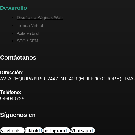
Desarrollo
Diseño de Páginas Web
Tienda Virtual
Aula Virtual
SEO / SEM
Contáctanos
Dirección:
AV. AREQUIPA NRO. 2447 INT. 409 (EDIFICIO CUORE) LIMA 
Teléfono
:
946049725
Síguenos en
Facebook
Tiktok
Instagram
Whatsapp