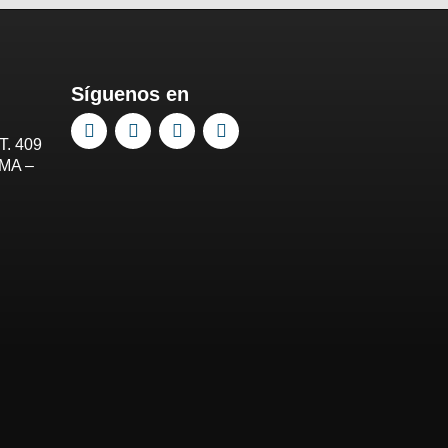
Síguenos en
T. 409
IMA –