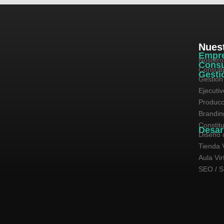
Nuest
Empr
Nosotro
Consu
Consult
Gesti
Gestión
Ejecuti
Producc
Brandin
Constit
Desar
Diseño 
Tienda V
Aula Vir
SEO / 