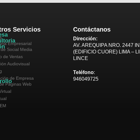
ros Servicios
Contáctanos
esa
s
Dirección:
ltoria
oria Empresarial
AV. AREQUIPA NRO. 2447 IN
ón
 de Social Media
(EDIFICIO CUORE) LIMA – L
vo de Ventas
LINCE
ión Audiovisual
g
Teléfono
:
ución de Empresa
946049725
rollo
de Páginas Web
irtual
tual
SEM