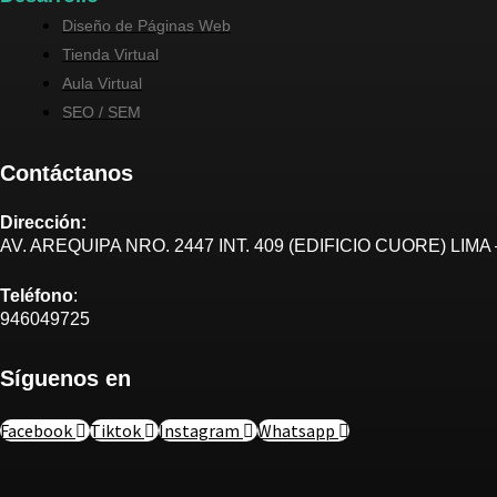
Diseño de Páginas Web
Tienda Virtual
Aula Virtual
SEO / SEM
Contáctanos
Dirección:
AV. AREQUIPA NRO. 2447 INT. 409 (EDIFICIO CUORE) LIMA 
Teléfono
:
946049725
Síguenos en
Facebook
Tiktok
Instagram
Whatsapp