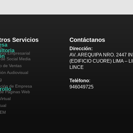
ros Servicios
Contáctanos
esa
s
Dirección:
ltoria
oria Empresarial
AV. AREQUIPA NRO. 2447 IN
ón
 de Social Media
(EDIFICIO CUORE) LIMA – L
vo de Ventas
LINCE
ión Audiovisual
g
Teléfono
:
ución de Empresa
946049725
rollo
de Páginas Web
irtual
tual
SEM