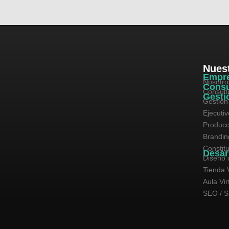
Nuest
Empr
Nosotro
Consu
Consult
Gesti
Gestión
Ejecuti
Producc
Brandin
Constit
Desar
Diseño 
Tienda V
Aula Vir
SEO / 