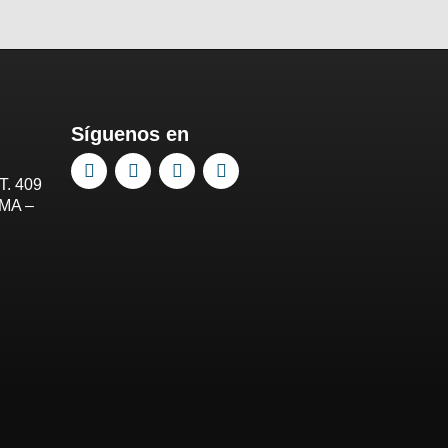
Síguenos en
T. 409
IMA –