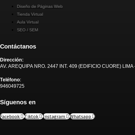
Diseño de Páginas Web
Tienda Virtual
Aula Virtual
SEO / SEM
Contáctanos
Dirección:
AV. AREQUIPA NRO. 2447 INT. 409 (EDIFICIO CUORE) LIMA 
Teléfono
:
946049725
Síguenos en
Facebook
Tiktok
Instagram
Whatsapp