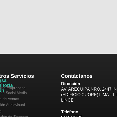
ros Servicios
Contáctanos
esa
s
Dirección:
ltoria
oria Empresarial
AV. AREQUIPA NRO. 2447 IN
ón
 de Social Media
(EDIFICIO CUORE) LIMA – L
vo de Ventas
LINCE
ión Audiovisual
g
Teléfono
:
ución de Empresa