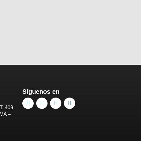
Síguenos en
T. 409
IMA –