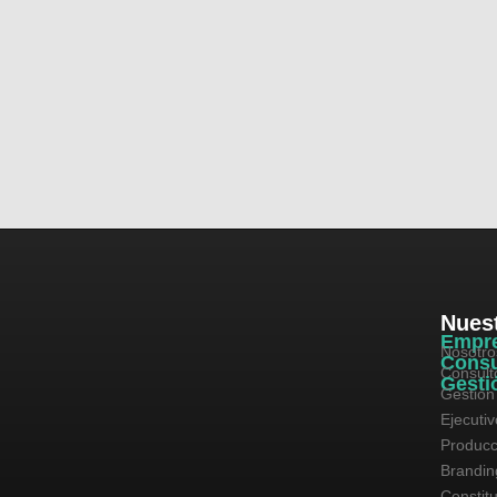
Nuest
Empr
Nosotro
Consu
Consult
Gesti
Gestión
Ejecuti
Producc
Brandin
Constit