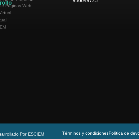
946049725
rollo
de Páginas Web
irtual
tual
SEM
Términos y condiciones
Política de dev
sarrollado Por ESCIEM