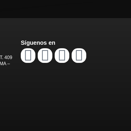
Síguenos en
T. 409
IMA –