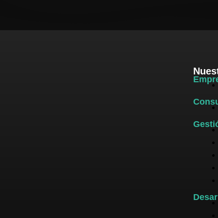
Nuest
Empr
Consu
Gesti
Desar