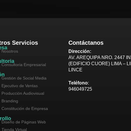
ros Servicios
Contáctanos
esa
Nosotros
Dirección:
AV. AREQUIPA NRO. 2447 IN
ltoria
(EDIFICIO CUORE) LIMA – L
Consultoria Empresarial
LINCE
ón
Gestión de Social Media
Teléfono
:
Ejecutivo de Ventas
946049725
Producción Audiovisual
Branding
Constitución de Empresa
rollo
Diseño de Páginas Web
Tienda Virtual