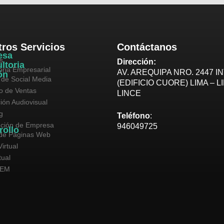
ros Servicios
Contáctanos
esa
s
Dirección:
ltoria
oria Empresarial
AV. AREQUIPA NRO. 2447 IN
ón
 de Social Media
(EDIFICIO CUORE) LIMA – L
vo de Ventas
LINCE
ión Audiovisual
g
Teléfono
:
ución de Empresa
946049725
rollo
de Páginas Web
irtual
tual
SEM