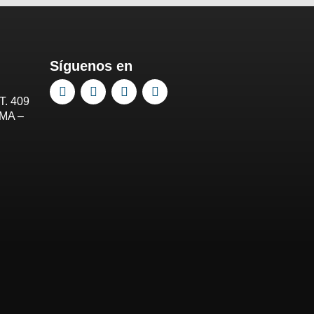
Síguenos en
T. 409
IMA –