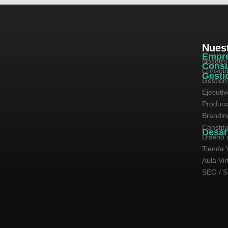
Nuest
Empr
Nosotro
Consu
Consult
Gesti
Gestión
Ejecuti
Producc
Brandin
Constit
Desar
Diseño 
Tienda V
Aula Vir
SEO / 