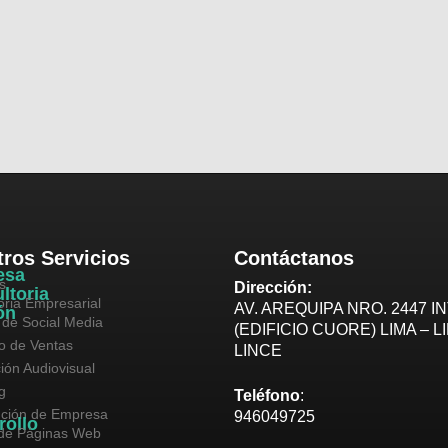
ros Servicios
Contáctanos
esa
s
Dirección:
ltoria
oria Empresarial
AV. AREQUIPA NRO. 2447 IN
ón
 de Social Media
(EDIFICIO CUORE) LIMA – L
vo de Ventas
LINCE
ión Audiovisual
g
Teléfono
:
ución de Empresa
946049725
rollo
de Páginas Web