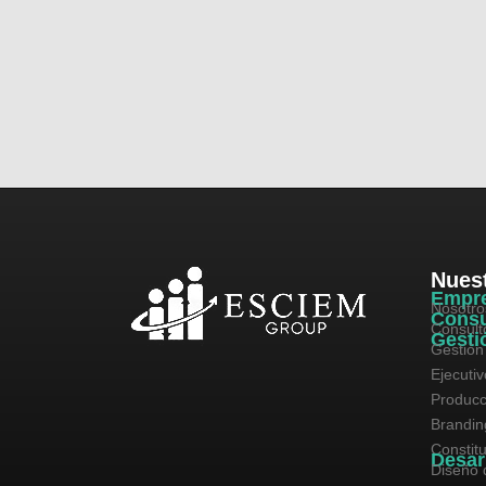
Nuest
Empr
Nosotro
Consu
Consult
Gesti
Gestión
Ejecuti
Producc
Brandin
Constit
Desar
Diseño 