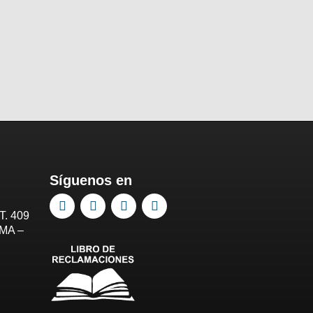
Síguenos en
T. 409
IMA –