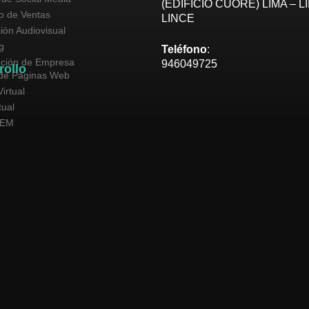
(EDIFICIO CUORE) LIMA – L
vo de Ventas
LINCE
ión Audiovisual
g
Teléfono
:
ución de Empresa
946049725
rollo
de Páginas Web
irtual
tual
SEM