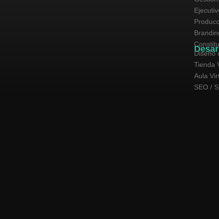
Ejecuti
Producc
Brandin
Constit
Desar
Diseño 
Tienda V
Aula Vir
SEO / 