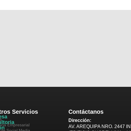
ros Servicios
Contáctanos
esa
s
Dirección:
ltoria
oria Empresarial
AV. AREQUIPA NRO. 2447 IN
ón
 de Social Media