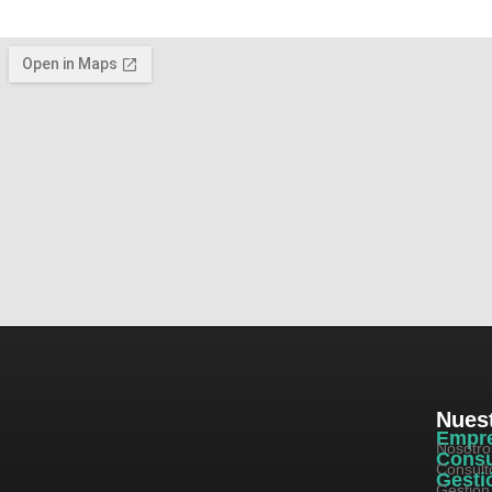
Nuest
Empr
Nosotro
Consu
Consult
Gesti
Gestión